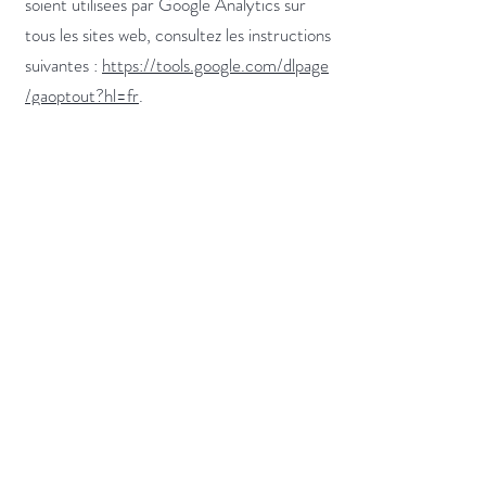
soient utilisées par Google Analytics sur
tous les sites web, consultez les instructions
suivantes :
https://tools.google.com/dlpage
/gaoptout?hl=fr
.
Il se peut que nous modifiions cette
politique en matière de cookies. Nous vous
encourageons à consulter régulièrement
cette page pour obtenir les dernières
informations sur les cookies.