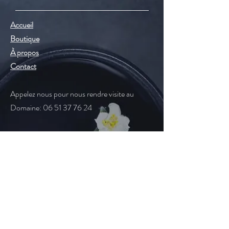
Accueil
Boutique
À propos
Contact
Appelez nous pour nous rendre visite au
Domaine
: 06 51 37 76 24
Aide
Mentions légales
CGV
Suivez-nous