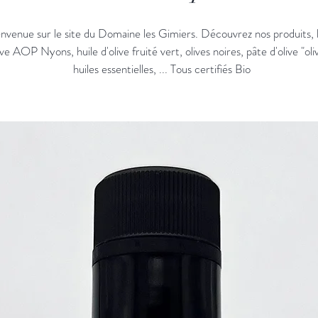
nvenue sur le site du Domaine les Gimiers. Découvrez nos produits, 
ive AOP Nyons, huile d'olive fruité vert, olives noires, pâte d'olive "oli
huiles essentielles, ... Tous certifiés Bio