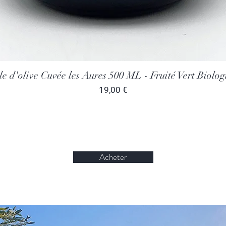
Aperçu rapide
le d'olive Cuvée les Aures 500 ML - Fruité Vert Biolog
Prix
19,00 €
Acheter